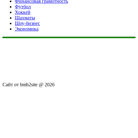
Финансовая грамотность
Футбол
Хоккей
Шахматы
Шоу-бизнес
Экономика
Данный сайт не является коммерческим проектом. На этом
сайте ни чего не продают, ни чего не покупают, ни какие
услуги не оказываются. Сайт представляет собой ленту
новостей RSS канала news.rambler.ru, newsru.com. Материалы
публикуются без искажения, ответственность за
достоверность публикуемых новостей Администрация сайта
не несёт.
Сайт от bmb2site @ 2026