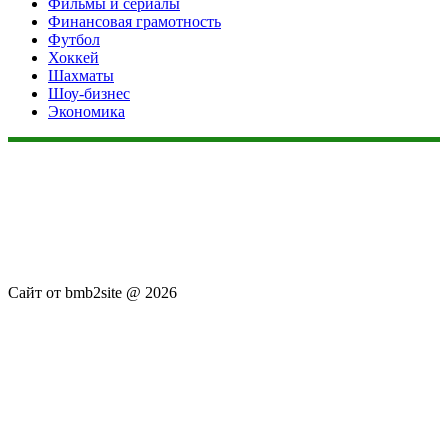
Фильмы и сериалы
Финансовая грамотность
Футбол
Хоккей
Шахматы
Шоу-бизнес
Экономика
Данный сайт не является коммерческим проектом. На этом
сайте ни чего не продают, ни чего не покупают, ни какие
услуги не оказываются. Сайт представляет собой ленту
новостей RSS канала news.rambler.ru, newsru.com. Материалы
публикуются без искажения, ответственность за
достоверность публикуемых новостей Администрация сайта
не несёт.
Сайт от bmb2site @ 2026