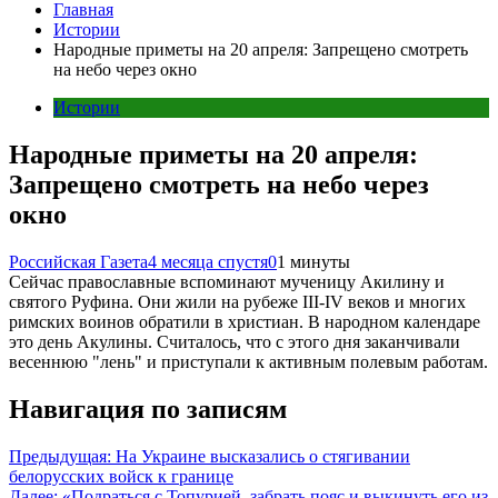
Главная
Истории
Народные приметы на 20 апреля: Запрещено смотреть
на небо через окно
Истории
Народные приметы на 20 апреля:
Запрещено смотреть на небо через
окно
Российская Газета
4 месяца спустя
0
1 минуты
Сейчас православные вспоминают мученицу Акилину и
святого Руфина. Они жили на рубеже III-IV веков и многих
римских воинов обратили в христиан. В народном календаре
это день Акулины. Считалось, что с этого дня заканчивали
весеннюю "лень" и приступали к активным полевым работам.
Навигация по записям
Предыдущая:
На Украине высказались о стягивании
белорусских войск к границе
Далее:
«Подраться с Топурией, забрать пояс и выкинуть его из