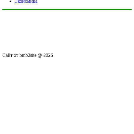
Экономика
Данный сайт не является коммерческим проектом. На этом
сайте ни чего не продают, ни чего не покупают, ни какие
услуги не оказываются. Сайт представляет собой ленту
новостей RSS канала news.rambler.ru, newsru.com. Материалы
публикуются без искажения, ответственность за
достоверность публикуемых новостей Администрация сайта
не несёт.
Сайт от bmb2site @ 2026