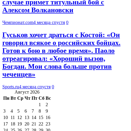
случае примет титульный бой с
Алексом Волкановски
Чемпионат.com
4 месяца спустя
0
Гуськов хочет драться с Костой: «Он
говорил всякое о российских бойцах.
Готов к бою в любое время». Паоло
отреагировал: «Хороший вызов,
Богдан. Мои слова больше против
чеченцев»
Sports.ru
4 месяца спустя
0
Август 2026
Пн
Вт
Ср
Чт
Пт
Сб
Вс
1
2
3
4
5
6
7
8
9
10
11
12
13
14
15
16
17
18
19
20
21
22
23
24
25
26
27
28
29
30