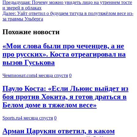
Предыдущая:
Почему можно увидеть лицо на утреннем тосте
и зверей в облаках
Далее:
Уайт ответил о будущем титула в полутяжёлом весе из-
за травмы Ульберга
Похожие новости
«Мои слова были про чеченцев, а не
про русских». Коста отреагировал на
вызов Гуськова
Чемпионат.com
4 месяца спустя
0
Пауло Коста: «Если Льюис выйдет из
боя против Хокита, я готов драться в
Белом доме в тяжелом весе»
Sports.ru
4 месяца спустя
0
Арман Царукян ответил, в каком