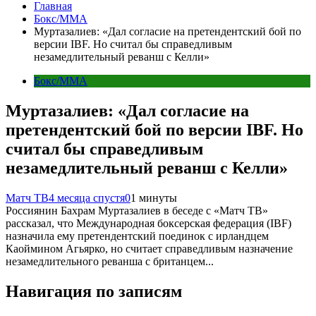
Главная
Бокс/MMA
Муртазалиев: «Дал согласие на претендентский бой по
версии IBF. Но считал бы справедливым
незамедлительный реванш с Келли»
Бокс/MMA
Муртазалиев: «Дал согласие на
претендентский бой по версии IBF. Но
считал бы справедливым
незамедлительный реванш с Келли»
Матч ТВ
4 месяца спустя
0
1 минуты
Россиянин Бахрам Муртазалиев в беседе с «Матч ТВ»
рассказал, что Международная боксерская федерация (IBF)
назначила ему претендентский поединок с ирландцем
Каоймином Агьярко, но считает справедливым назначение
незамедлительного реванша с британцем...
Навигация по записям