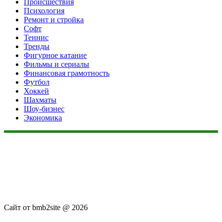
Происшествия
Психология
Ремонт и стройка
Софт
Теннис
Тренды
Фигурное катание
Фильмы и сериалы
Финансовая грамотность
Футбол
Хоккей
Шахматы
Шоу-бизнес
Экономика
Данный сайт не является коммерческим проектом. На этом
сайте ни чего не продают, ни чего не покупают, ни какие
услуги не оказываются. Сайт представляет собой ленту
новостей RSS канала news.rambler.ru, newsru.com. Материалы
публикуются без искажения, ответственность за
достоверность публикуемых новостей Администрация сайта
не несёт.
Сайт от bmb2site @ 2026