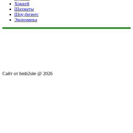
Хоккей
Шахматы
Шоу-бизнес
Экономика
Данный сайт не является коммерческим проектом. На этом
сайте ни чего не продают, ни чего не покупают, ни какие
услуги не оказываются. Сайт представляет собой ленту
новостей RSS канала news.rambler.ru, newsru.com. Материалы
публикуются без искажения, ответственность за
достоверность публикуемых новостей Администрация сайта
не несёт.
Сайт от bmb2site @ 2026