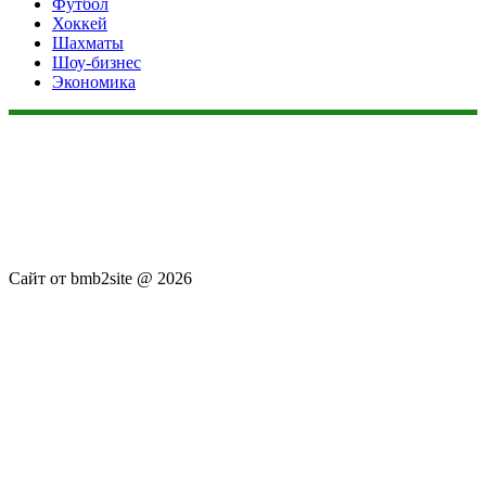
Футбол
Хоккей
Шахматы
Шоу-бизнес
Экономика
Данный сайт не является коммерческим проектом. На этом
сайте ни чего не продают, ни чего не покупают, ни какие
услуги не оказываются. Сайт представляет собой ленту
новостей RSS канала news.rambler.ru, newsru.com. Материалы
публикуются без искажения, ответственность за
достоверность публикуемых новостей Администрация сайта
не несёт.
Сайт от bmb2site @ 2026