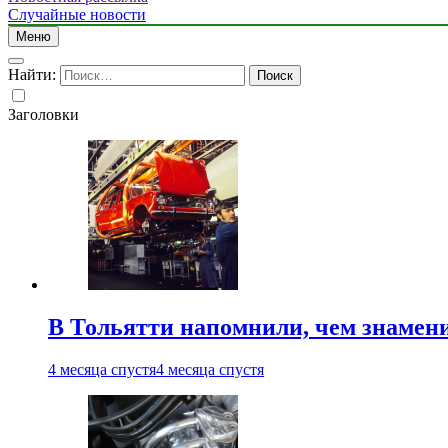
Случайные новости
Меню
Найти:
Заголовки
В Тольятти напомнили, чем знамен
4 месяца спустя
4 месяца спустя