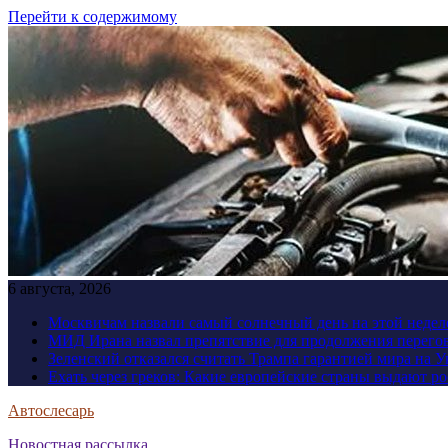
Перейти к содержимому
6 августа, 2026
Москвичам назвали самый солнечный день на этой недел
МИД Ирана назвал препятствие для продолжения перег
Зеленский отказался считать Трампа гарантией мира на 
Ехать через греков: Какие европейские страны выдают р
Автослесарь
Новостная рассылка