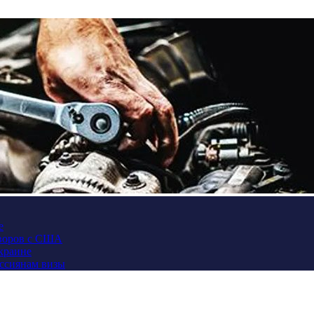
е
оворов с США
Украине
оссиянам визы