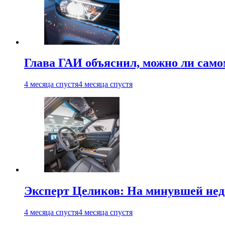
Глава ГАИ объяснил, можно ли само
4 месяца спустя
4 месяца спустя
Эксперт Целиков: На минувшей неде
4 месяца спустя
4 месяца спустя