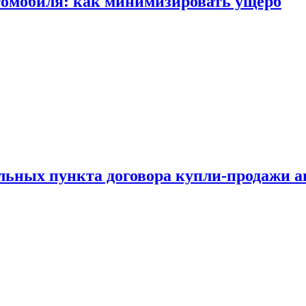
томобиля: как минимизировать ущерб
ельных пункта договора купли-продажи 