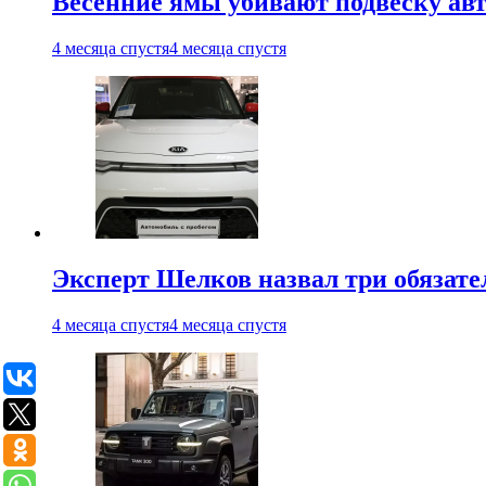
Весенние ямы убивают подвеску ав
4 месяца спустя
4 месяца спустя
Эксперт Шелков назвал три обязат
4 месяца спустя
4 месяца спустя