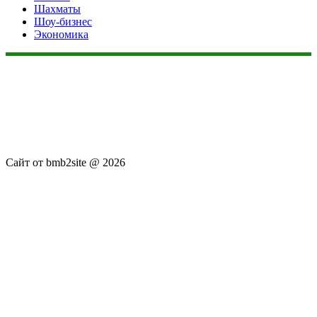
Шахматы
Шоу-бизнес
Экономика
Данный сайт не является коммерческим проектом. На этом
сайте ни чего не продают, ни чего не покупают, ни какие
услуги не оказываются. Сайт представляет собой ленту
новостей RSS канала news.rambler.ru, newsru.com. Материалы
публикуются без искажения, ответственность за
достоверность публикуемых новостей Администрация сайта
не несёт.
Сайт от bmb2site @ 2026