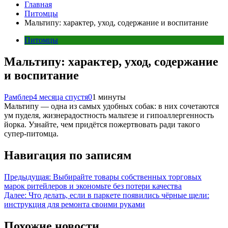
Главная
Питомцы
Мальтипу: характер, уход, содержание и воспитание
Питомцы
Мальтипу: характер, уход, содержание
и воспитание
Рамблер
4 месяца спустя
0
1 минуты
Мальтипу — одна из самых удобных собак: в них сочетаются
ум пуделя, жизнерадостность мальтезе и гипоаллергенность
йорка. Узнайте, чем придётся пожертвовать ради такого
супер-питомца.
Навигация по записям
Предыдущая:
Выбирайте товары собственных торговых
марок ритейлеров и экономьте без потери качества
Далее:
Что делать, если в паркете появились чёрные щели:
инструкция для ремонта своими руками
Похожие новости