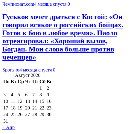
Чемпионат.com
4 месяца спустя
0
Гуськов хочет драться с Костой: «Он
говорил всякое о российских бойцах.
Готов к бою в любое время». Паоло
отреагировал: «Хороший вызов,
Богдан. Мои слова больше против
чеченцев»
Sports.ru
4 месяца спустя
0
Август 2026
Пн
Вт
Ср
Чт
Пт
Сб
Вс
1
2
3
4
5
6
7
8
9
10
11
12
13
14
15
16
17
18
19
20
21
22
23
24
25
26
27
28
29
30
31
« Апр