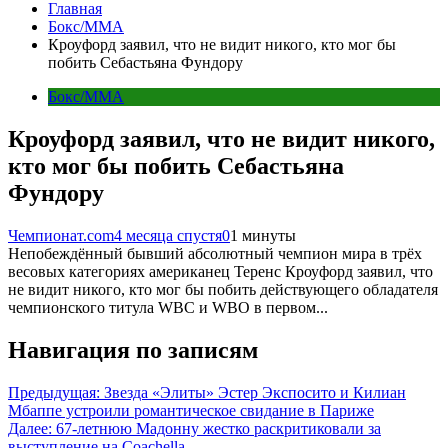
Главная
Бокс/MMA
Кроуфорд заявил, что не видит никого, кто мог бы
побить Себастьяна Фундору
Бокс/MMA
Кроуфорд заявил, что не видит никого,
кто мог бы побить Себастьяна
Фундору
Чемпионат.com
4 месяца спустя
0
1 минуты
Непобеждённый бывший абсолютный чемпион мира в трёх
весовых категориях американец Теренс Кроуфорд заявил, что
не видит никого, кто мог бы побить действующего обладателя
чемпионского титула WBC и WBO в первом...
Навигация по записям
Предыдущая:
Звезда «Элиты» Эстер Экспосито и Килиан
Мбаппе устроили романтическое свидание в Париже
Далее:
67-летнюю Мадонну жестко раскритиковали за
выступление на Coachella