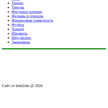
Теннис
Тренды
Фигурное катание
Фильмы и сериалы
Финансовая грамотность
Футбол
Хоккей
Шахматы
Шоу-бизнес
Экономика
Данный сайт не является коммерческим проектом. На этом
сайте ни чего не продают, ни чего не покупают, ни какие
услуги не оказываются. Сайт представляет собой ленту
новостей RSS канала news.rambler.ru, newsru.com. Материалы
публикуются без искажения, ответственность за
достоверность публикуемых новостей Администрация сайта
не несёт.
Сайт от bmb2site @ 2026