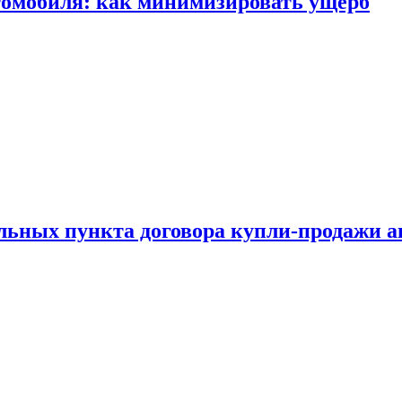
томобиля: как минимизировать ущерб
ельных пункта договора купли-продажи 