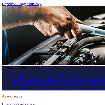
Перейти к содержимому
7 августа, 2026
Москвичам назвали самый солнечный день на этой недел
МИД Ирана назвал препятствие для продолжения перег
Зеленский отказался считать Трампа гарантией мира на 
Ехать через греков: Какие европейские страны выдают р
Автослесарь
Новостная рассылка