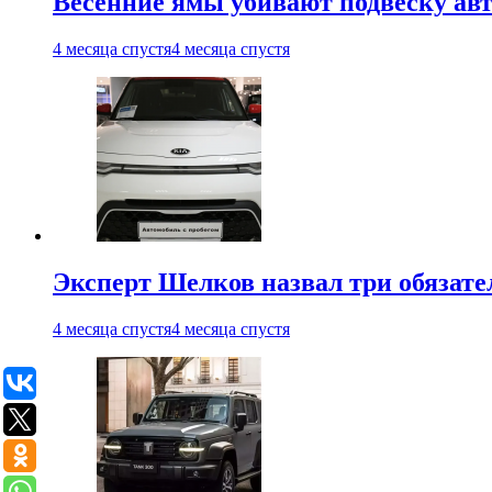
Весенние ямы убивают подвеску ав
4 месяца спустя
4 месяца спустя
Эксперт Шелков назвал три обязат
4 месяца спустя
4 месяца спустя