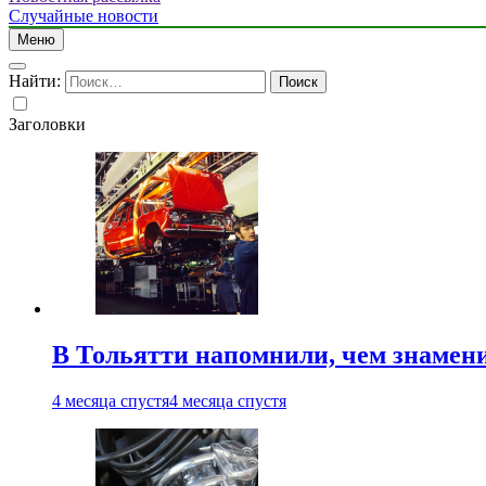
Случайные новости
Меню
Найти:
Заголовки
В Тольятти напомнили, чем знамен
4 месяца спустя
4 месяца спустя