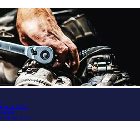
е
оворов с США
Украине
оссиянам визы