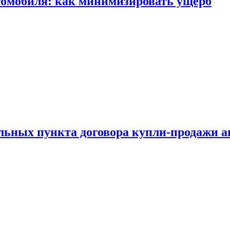
томобиля: как минимизировать ущерб
ельных пункта договора купли-продажи 