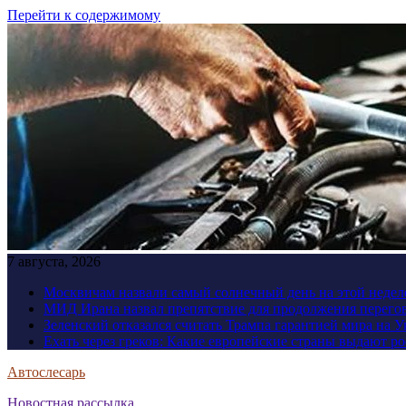
Перейти к содержимому
7 августа, 2026
Москвичам назвали самый солнечный день на этой недел
МИД Ирана назвал препятствие для продолжения перег
Зеленский отказался считать Трампа гарантией мира на 
Ехать через греков: Какие европейские страны выдают р
Автослесарь
Новостная рассылка