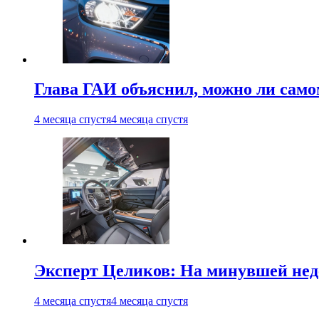
Глава ГАИ объяснил, можно ли само
4 месяца спустя
4 месяца спустя
Эксперт Целиков: На минувшей неде
4 месяца спустя
4 месяца спустя