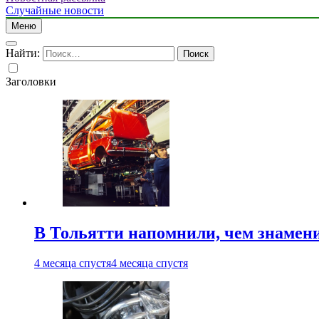
Случайные новости
Меню
Найти:
Заголовки
В Тольятти напомнили, чем знамен
4 месяца спустя
4 месяца спустя