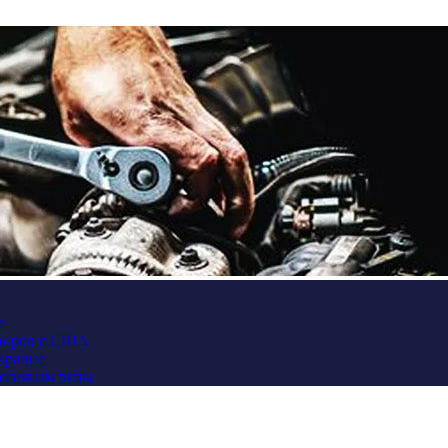
е
оворов с США
Украине
оссиянам визы