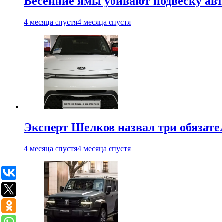
Весенние ямы убивают подвеску ав
4 месяца спустя
4 месяца спустя
Эксперт Шелков назвал три обязат
4 месяца спустя
4 месяца спустя