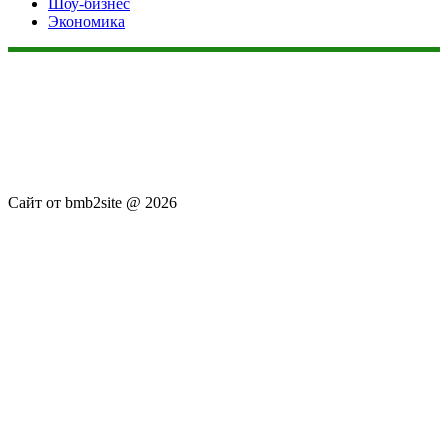
Шоу-бизнес
Экономика
Данный сайт не является коммерческим проектом. На этом
сайте ни чего не продают, ни чего не покупают, ни какие
услуги не оказываются. Сайт представляет собой ленту
новостей RSS канала news.rambler.ru, newsru.com. Материалы
публикуются без искажения, ответственность за
достоверность публикуемых новостей Администрация сайта
не несёт.
Сайт от bmb2site @ 2026