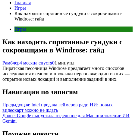
Главная
Игры
Как находить спрятанные сундуки с сокровищами в
Windrose: гайд
Игры
Как находить спрятанные сундуки с
сокровищами в Windrose: гайд
Рамблер
4 месяца спустя
0
1 минуты
Пиратская песочница Windrose предлагает много способов
исследования океанов и прокачки персонажа; один из них —
открытие новых локаций и выполнение заданий в них.
Навигация по записям
Предыдущая:
Intel предала геймеров ради ИИ: новых
видеокарт можно не ждать
Далее:
Google выпустила отдельное для Mac приложение ИИ
Gemini
Похожие новости