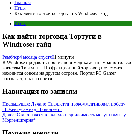
Главная
Игры
Как найти торговца Тортуги в Windrose: гайд
Игры
Как найти торговца Тортуги в
Windrose: гайд
Рамблер
4 месяца спустя
0
1 минуты
В Windrose продавать провизию и медикаменты можно только
жителям Тортуги… Но фракционный торговец почему-то
находится совсем на другом острове. Портал PC Gamer
рассказал, как его найти.
Навигация по записям
Предыдущая:
Лучано Спаллетти прокомментировал победу
«Ювентуса» над «Болоньей»
Далее:
Стало известно, какую недвижимость могут изъять у
Моргенштерна*
Похожие новости