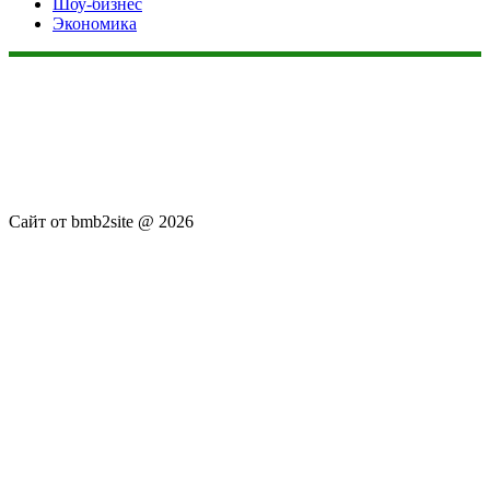
Шоу-бизнес
Экономика
Данный сайт не является коммерческим проектом. На этом
сайте ни чего не продают, ни чего не покупают, ни какие
услуги не оказываются. Сайт представляет собой ленту
новостей RSS канала news.rambler.ru, newsru.com. Материалы
публикуются без искажения, ответственность за
достоверность публикуемых новостей Администрация сайта
не несёт.
Сайт от bmb2site @ 2026