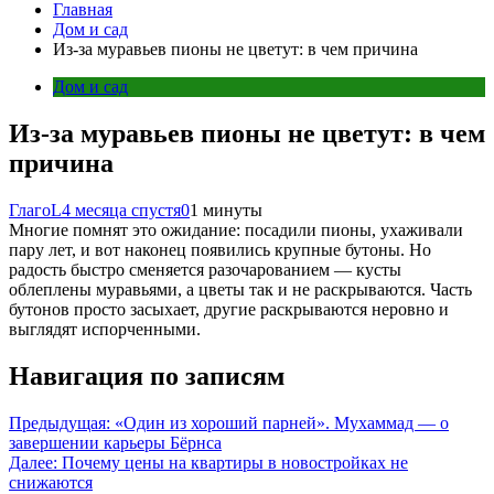
Главная
Дом и сад
Из-за муравьев пионы не цветут: в чем причина
Дом и сад
Из-за муравьев пионы не цветут: в чем
причина
ГлагоL
4 месяца спустя
0
1 минуты
Многие помнят это ожидание: посадили пионы, ухаживали
пару лет, и вот наконец появились крупные бутоны. Но
радость быстро сменяется разочарованием — кусты
облеплены муравьями, а цветы так и не раскрываются. Часть
бутонов просто засыхает, другие раскрываются неровно и
выглядят испорченными.
Навигация по записям
Предыдущая:
«Один из хороший парней». Мухаммад — о
завершении карьеры Бёрнса
Далее:
Почему цены на квартиры в новостройках не
снижаются