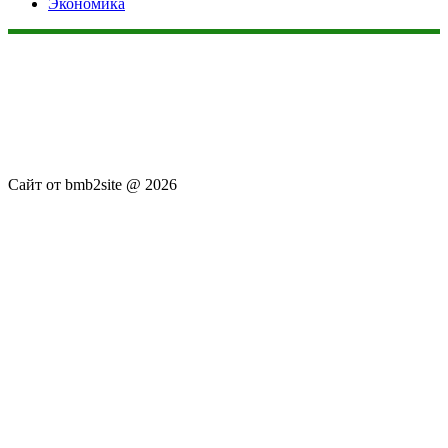
Экономика
Данный сайт не является коммерческим проектом. На этом
сайте ни чего не продают, ни чего не покупают, ни какие
услуги не оказываются. Сайт представляет собой ленту
новостей RSS канала news.rambler.ru, newsru.com. Материалы
публикуются без искажения, ответственность за
достоверность публикуемых новостей Администрация сайта
не несёт.
Сайт от bmb2site @ 2026