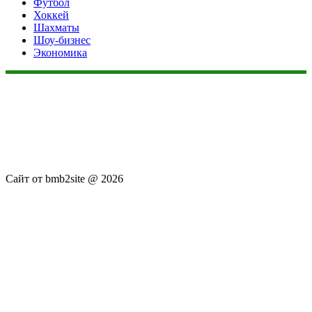
Футбол
Хоккей
Шахматы
Шоу-бизнес
Экономика
Данный сайт не является коммерческим проектом. На этом
сайте ни чего не продают, ни чего не покупают, ни какие
услуги не оказываются. Сайт представляет собой ленту
новостей RSS канала news.rambler.ru, newsru.com. Материалы
публикуются без искажения, ответственность за
достоверность публикуемых новостей Администрация сайта
не несёт.
Сайт от bmb2site @ 2026