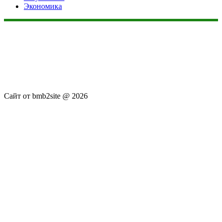
Экономика
Данный сайт не является коммерческим проектом. На этом
сайте ни чего не продают, ни чего не покупают, ни какие
услуги не оказываются. Сайт представляет собой ленту
новостей RSS канала news.rambler.ru, newsru.com. Материалы
публикуются без искажения, ответственность за
достоверность публикуемых новостей Администрация сайта
не несёт.
Сайт от bmb2site @ 2026