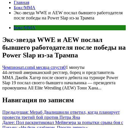
Главная
Бокс/MMA
Экс-звезда WWE и AEW послал бывшего работодателя
после победы на Power Slap из-за Трампа
Бокс/MMA
Экс-звезда WWE и AEW послал
бывшего работодателя после победы на
Power Slap из-за Трампа
Чемпионат.com
4 месяца спустя
0
1 минуты
44-летний американский рестлер, борец и представитель
ММА Джейк Хагер после своего дебюта на турнире Power
Slap 19 послал своего бывшего начальника — президента
промоушена All Elite Wrestling (AEW) Тони Хана...
Навигация по записям
Предыдущая:
Мераб Двалишвили ответил, когда планирует
провести третий бой против Петра Яна
Далее:
Пол раскритиковал Мейвезера за попытки срыва боя с
Пакьяо: «Не будь слабаком. Просто дерись»