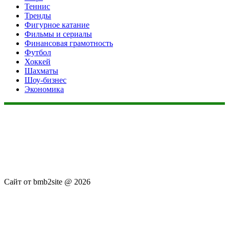
Теннис
Тренды
Фигурное катание
Фильмы и сериалы
Финансовая грамотность
Футбол
Хоккей
Шахматы
Шоу-бизнес
Экономика
Данный сайт не является коммерческим проектом. На этом
сайте ни чего не продают, ни чего не покупают, ни какие
услуги не оказываются. Сайт представляет собой ленту
новостей RSS канала news.rambler.ru, newsru.com. Материалы
публикуются без искажения, ответственность за
достоверность публикуемых новостей Администрация сайта
не несёт.
Сайт от bmb2site @ 2026