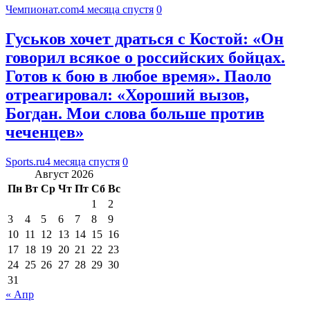
Чемпионат.com
4 месяца спустя
0
Гуськов хочет драться с Костой: «Он
говорил всякое о российских бойцах.
Готов к бою в любое время». Паоло
отреагировал: «Хороший вызов,
Богдан. Мои слова больше против
чеченцев»
Sports.ru
4 месяца спустя
0
Август 2026
Пн
Вт
Ср
Чт
Пт
Сб
Вс
1
2
3
4
5
6
7
8
9
10
11
12
13
14
15
16
17
18
19
20
21
22
23
24
25
26
27
28
29
30
31
« Апр