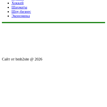
Хоккей
Шахматы
Шоу-бизнес
Экономика
Данный сайт не является коммерческим проектом. На этом
сайте ни чего не продают, ни чего не покупают, ни какие
услуги не оказываются. Сайт представляет собой ленту
новостей RSS канала news.rambler.ru, newsru.com. Материалы
публикуются без искажения, ответственность за
достоверность публикуемых новостей Администрация сайта
не несёт.
Сайт от bmb2site @ 2026