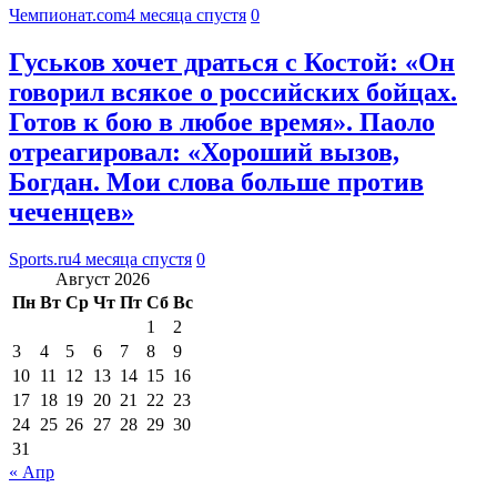
Чемпионат.com
4 месяца спустя
0
Гуськов хочет драться с Костой: «Он
говорил всякое о российских бойцах.
Готов к бою в любое время». Паоло
отреагировал: «Хороший вызов,
Богдан. Мои слова больше против
чеченцев»
Sports.ru
4 месяца спустя
0
Август 2026
Пн
Вт
Ср
Чт
Пт
Сб
Вс
1
2
3
4
5
6
7
8
9
10
11
12
13
14
15
16
17
18
19
20
21
22
23
24
25
26
27
28
29
30
31
« Апр