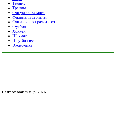
Теннис
Тренды
Фигурное катание
Фильмы и сериалы
Финансовая грамотность
Футбол
Хоккей
Шахматы
Шоу-бизнес
Экономика
Данный сайт не является коммерческим проектом. На этом
сайте ни чего не продают, ни чего не покупают, ни какие
услуги не оказываются. Сайт представляет собой ленту
новостей RSS канала news.rambler.ru, newsru.com. Материалы
публикуются без искажения, ответственность за
достоверность публикуемых новостей Администрация сайта
не несёт.
Сайт от bmb2site @ 2026