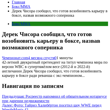
Главная
Бокс/MMA
Дерек Чисора сообщил, что готов возобновить карьеру в
боксе, назвав возможного соперника
Бокс/MMA
Дерек Чисора сообщил, что готов
возобновить карьеру в боксе, назвав
возможного соперника
Чемпионат.com
4 месяца спустя
0
1 минуты
42-летний двукратный претендент на титул чемпиона мира по
версии WBC в супертяжёлом весе (2012-й и 2022-й)
англичанин Дерек Чисора сообщил, что готов возобновить
карьеру в боксе ради реванша с экс-чемпионом...
Навигация по записям
Предыдущая:
Росреестр напомнил об обязательном нотариусе
при дарении недвижимости
Далее:
Фото: Тайриз Халибёртон посетил шоу WWE перед
WrestleMania 42