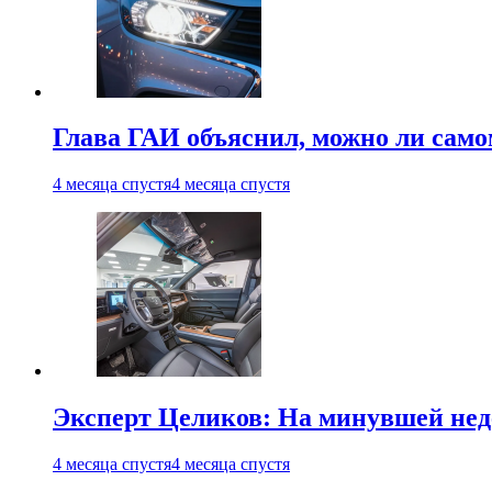
Глава ГАИ объяснил, можно ли само
4 месяца спустя
4 месяца спустя
Эксперт Целиков: На минувшей неде
4 месяца спустя
4 месяца спустя