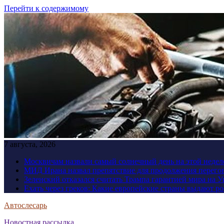
Перейти к содержимому
7 августа, 2026
Москвичам назвали самый солнечный день на этой недел
МИД Ирана назвал препятствие для продолжения перег
Зеленский отказался считать Трампа гарантией мира на 
Ехать через греков: Какие европейские страны выдают р
Автослесарь
Новостная рассылка