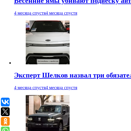
Весенние ямы убивают подвеску ав
4 месяца спустя
4 месяца спустя
Эксперт Шелков назвал три обязат
4 месяца спустя
4 месяца спустя