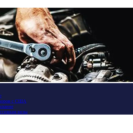
е
оворов с США
Украине
оссиянам визы