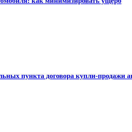
томобиля: как минимизировать ущерб
ельных пункта договора купли-продажи 