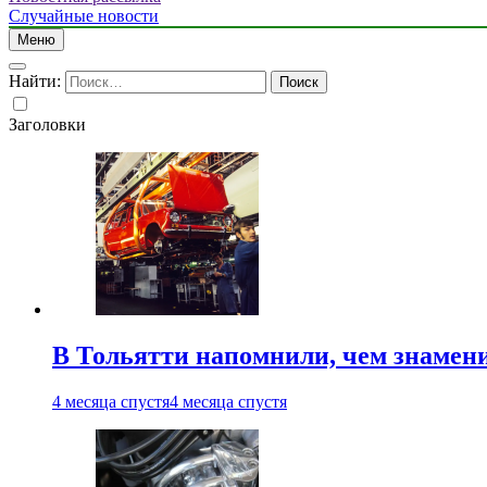
Случайные новости
Меню
Найти:
Заголовки
В Тольятти напомнили, чем знамен
4 месяца спустя
4 месяца спустя