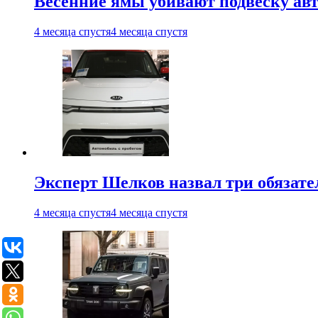
Весенние ямы убивают подвеску ав
4 месяца спустя
4 месяца спустя
Эксперт Шелков назвал три обязат
4 месяца спустя
4 месяца спустя