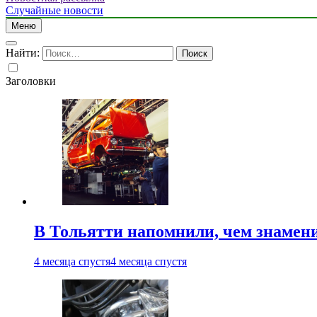
Случайные новости
Меню
Найти:
Заголовки
В Тольятти напомнили, чем знамен
4 месяца спустя
4 месяца спустя