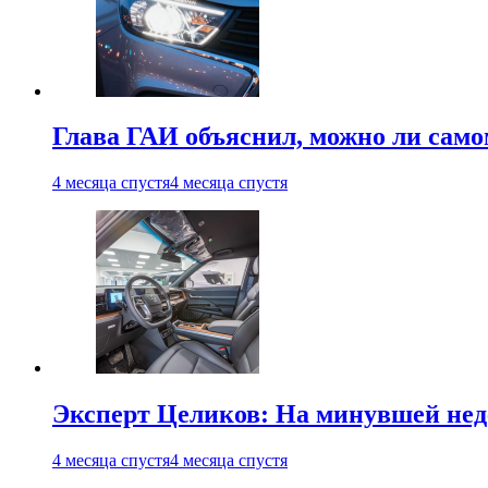
Глава ГАИ объяснил, можно ли само
4 месяца спустя
4 месяца спустя
Эксперт Целиков: На минувшей неде
4 месяца спустя
4 месяца спустя