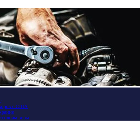
е
оворов с США
Украине
оссиянам визы