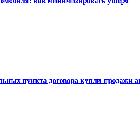
томобиля: как минимизировать ущерб
ельных пункта договора купли-продажи 