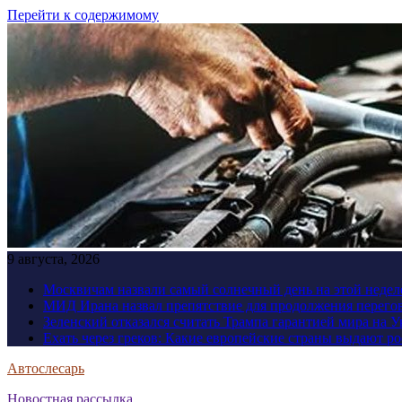
Перейти к содержимому
9 августа, 2026
Москвичам назвали самый солнечный день на этой недел
МИД Ирана назвал препятствие для продолжения перег
Зеленский отказался считать Трампа гарантией мира на 
Ехать через греков: Какие европейские страны выдают р
Автослесарь
Новостная рассылка