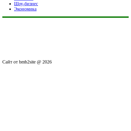
Шоу-бизнес
Экономика
Данный сайт не является коммерческим проектом. На этом
сайте ни чего не продают, ни чего не покупают, ни какие
услуги не оказываются. Сайт представляет собой ленту
новостей RSS канала news.rambler.ru, newsru.com. Материалы
публикуются без искажения, ответственность за
достоверность публикуемых новостей Администрация сайта
не несёт.
Сайт от bmb2site @ 2026