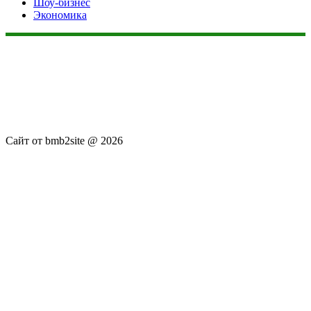
Шоу-бизнес
Экономика
Данный сайт не является коммерческим проектом. На этом
сайте ни чего не продают, ни чего не покупают, ни какие
услуги не оказываются. Сайт представляет собой ленту
новостей RSS канала news.rambler.ru, newsru.com. Материалы
публикуются без искажения, ответственность за
достоверность публикуемых новостей Администрация сайта
не несёт.
Сайт от bmb2site @ 2026