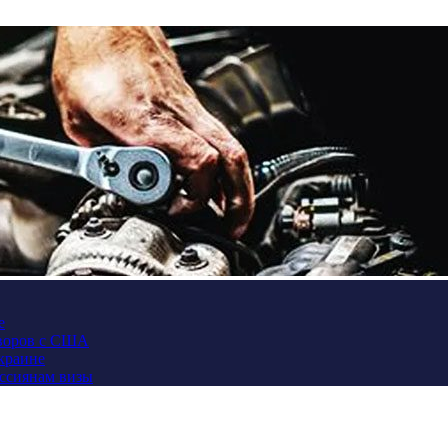
е
оворов с США
Украине
оссиянам визы