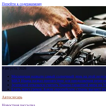
Перейти к содержимому
9 августа, 2026
Москвичам назвали самый солнечный день на этой недел
МИД Ирана назвал препятствие для продолжения перег
Зеленский отказался считать Трампа гарантией мира на 
Ехать через греков: Какие европейские страны выдают р
Автослесарь
Новостная рассылка