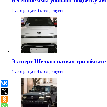
Весенние ямы убивают подвеску ав
4 месяца спустя
4 месяца спустя
Эксперт Шелков назвал три обязат
4 месяца спустя
4 месяца спустя