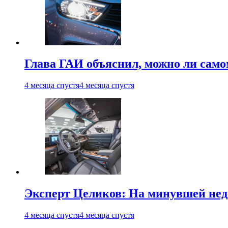
Глава ГАИ объяснил, можно ли само
4 месяца спустя
4 месяца спустя
Эксперт Целиков: На минувшей неде
4 месяца спустя
4 месяца спустя