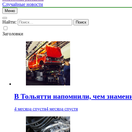
Случайные новости
Меню
Найти:
Заголовки
В Тольятти напомнили, чем знамен
4 месяца спустя
4 месяца спустя