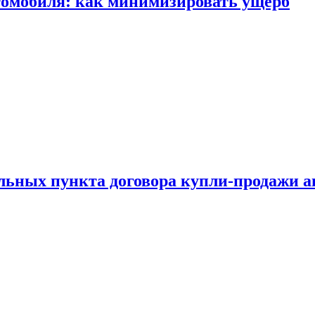
томобиля: как минимизировать ущерб
ельных пункта договора купли-продажи 