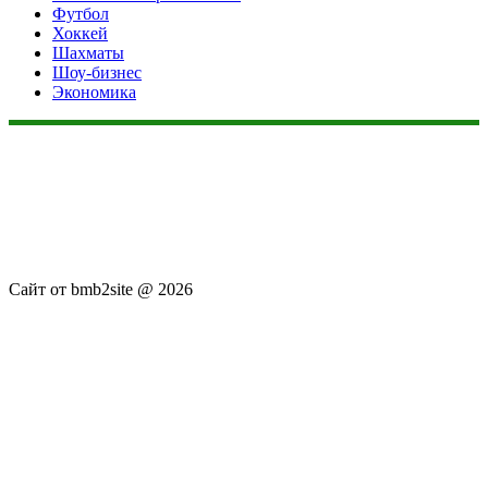
Футбол
Хоккей
Шахматы
Шоу-бизнес
Экономика
Данный сайт не является коммерческим проектом. На этом
сайте ни чего не продают, ни чего не покупают, ни какие
услуги не оказываются. Сайт представляет собой ленту
новостей RSS канала news.rambler.ru, newsru.com. Материалы
публикуются без искажения, ответственность за
достоверность публикуемых новостей Администрация сайта
не несёт.
Сайт от bmb2site @ 2026