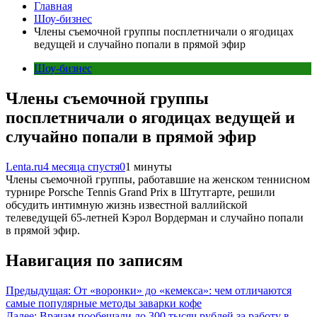
Главная
Шоу-бизнес
Члены съемочной группы посплетничали о ягодицах
ведущей и случайно попали в прямой эфир
Шоу-бизнес
Члены съемочной группы
посплетничали о ягодицах ведущей и
случайно попали в прямой эфир
Lenta.ru
4 месяца спустя
0
1 минуты
Члены съемочной группы, работавшие на женском теннисном
турнире Porsche Tennis Grand Prix в Штутгарте, решили
обсудить интимную жизнь известной валлийской
телеведущей 65-летней Кэрол Вордерман и случайно попали
в прямой эфир.
Навигация по записям
Предыдущая:
От «воронки» до «кемекса»: чем отличаются
самые популярные методы заварки кофе
Далее:
Врачам пообещали до 300 тысяч рублей за работу в