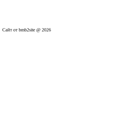
новостей RSS канала news.rambler.ru, newsru.com. Материалы
публикуются без искажения, ответственность за
достоверность публикуемых новостей Администрация сайта
не несёт.
Сайт от bmb2site @ 2026