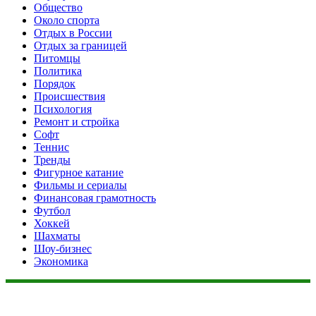
Общество
Около спорта
Отдых в России
Отдых за границей
Питомцы
Политика
Порядок
Происшествия
Психология
Ремонт и стройка
Софт
Теннис
Тренды
Фигурное катание
Фильмы и сериалы
Финансовая грамотность
Футбол
Хоккей
Шахматы
Шоу-бизнес
Экономика
Данный сайт не является коммерческим проектом. На этом
сайте ни чего не продают, ни чего не покупают, ни какие
услуги не оказываются. Сайт представляет собой ленту