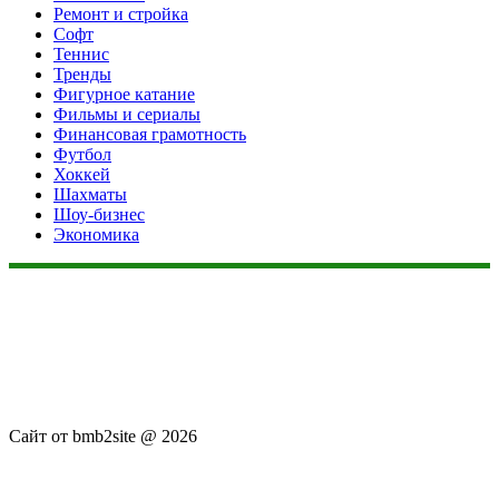
Ремонт и стройка
Софт
Теннис
Тренды
Фигурное катание
Фильмы и сериалы
Финансовая грамотность
Футбол
Хоккей
Шахматы
Шоу-бизнес
Экономика
Данный сайт не является коммерческим проектом. На этом
сайте ни чего не продают, ни чего не покупают, ни какие
услуги не оказываются. Сайт представляет собой ленту
новостей RSS канала news.rambler.ru, newsru.com. Материалы
публикуются без искажения, ответственность за
достоверность публикуемых новостей Администрация сайта
не несёт.
Сайт от bmb2site @ 2026