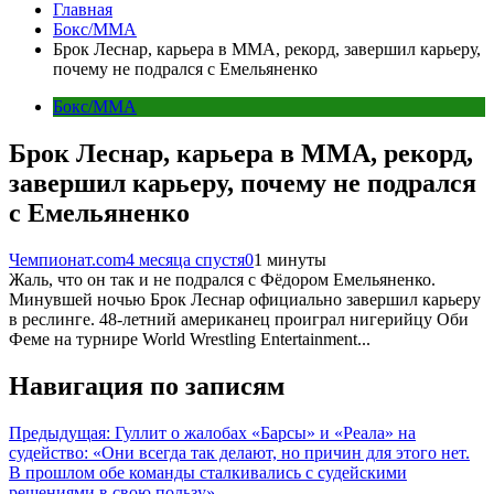
Главная
Бокс/MMA
Брок Леснар, карьера в ММА, рекорд, завершил карьеру,
почему не подрался с Емельяненко
Бокс/MMA
Брок Леснар, карьера в ММА, рекорд,
завершил карьеру, почему не подрался
с Емельяненко
Чемпионат.com
4 месяца спустя
0
1 минуты
Жаль, что он так и не подрался с Фёдором Емельяненко.
Минувшей ночью Брок Леснар официально завершил карьеру
в реслинге. 48-летний американец проиграл нигерийцу Оби
Феме на турнире World Wrestling Entertainment...
Навигация по записям
Предыдущая:
Гуллит о жалобах «Барсы» и «Реала» на
судейство: «Они всегда так делают, но причин для этого нет.
В прошлом обе команды сталкивались с судейскими
решениями в свою пользу»