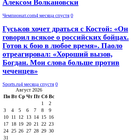
Алексом Волкановски
Чемпионат.com
4 месяца спустя
0
Гуськов хочет драться с Костой: «Он
говорил всякое о российских бойцах.
Готов к бою в любое время». Паоло
отреагировал: «Хороший вызов,
Богдан. Мои слова больше против
чеченцев»
Sports.ru
4 месяца спустя
0
Август 2026
Пн
Вт
Ср
Чт
Пт
Сб
Вс
1
2
3
4
5
6
7
8
9
10
11
12
13
14
15
16
17
18
19
20
21
22
23
24
25
26
27
28
29
30
31