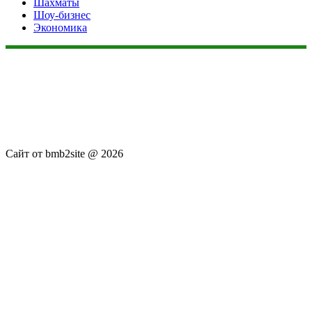
Шахматы
Шоу-бизнес
Экономика
Данный сайт не является коммерческим проектом. На этом
сайте ни чего не продают, ни чего не покупают, ни какие
услуги не оказываются. Сайт представляет собой ленту
новостей RSS канала news.rambler.ru, newsru.com. Материалы
публикуются без искажения, ответственность за
достоверность публикуемых новостей Администрация сайта
не несёт.
Сайт от bmb2site @ 2026