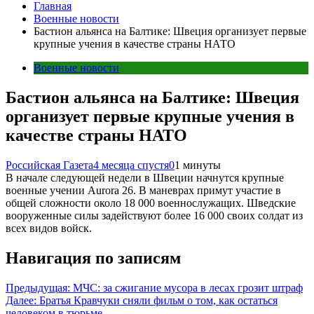
Главная
Военные новости
Бастион альянса на Балтике: Швеция организует первые
крупные учения в качестве страны НАТО
Военные новости
Бастион альянса на Балтике: Швеция
организует первые крупные учения в
качестве страны НАТО
Российская Газета
4 месяца спустя
0
1 минуты
В начале следующей недели в Швеции начнутся крупные
военные учении Aurora 26. В маневрах примут участие в
общей сложности около 18 000 военнослужащих. Шведские
вооруженные силы задействуют более 16 000 своих солдат из
всех видов войск.
Навигация по записям
Предыдущая:
МЧС: за сжигание мусора в лесах грозит штраф
Далее:
Братья Кравчуки сняли фильм о том, как остаться
человеком в тюрьме