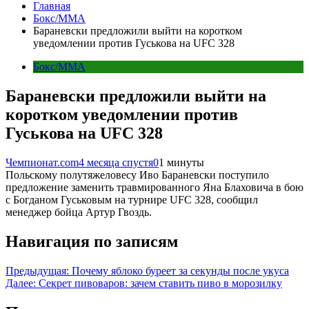
Главная
Бокс/MMA
Бараневски предложили выйти на коротком
уведомлении против Гуськова на UFC 328
Бокс/MMA
Бараневски предложили выйти на
коротком уведомлении против
Гуськова на UFC 328
Чемпионат.com
4 месяца спустя
0
1 минуты
Польскому полутяжеловесу Иво Бараневски поступило
предложение заменить травмированного Яна Блаховича в бою
с Богданом Гуськовым на турнире UFC 328, сообщил
менеджер бойца Артур Гвоздь.
Навигация по записям
Предыдущая:
Почему яблоко буреет за секунды после укуса
Далее:
Секрет пивоваров: зачем ставить пиво в морозилку