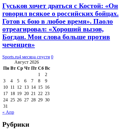
Гуськов хочет драться с Костой: «Он
говорил всякое о российских бойцах.
Готов к бою в любое время». Паоло
отреагировал: «Хороший вызов,
Богдан. Мои слова больше против
чеченцев»
Sports.ru
4 месяца спустя
0
Август 2026
Пн
Вт
Ср
Чт
Пт
Сб
Вс
1
2
3
4
5
6
7
8
9
10
11
12
13
14
15
16
17
18
19
20
21
22
23
24
25
26
27
28
29
30
31
« Апр
Рубрики