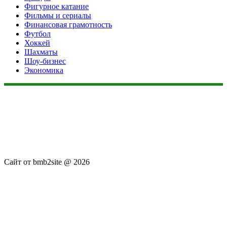
Фигурное катание
Фильмы и сериалы
Финансовая грамотность
Футбол
Хоккей
Шахматы
Шоу-бизнес
Экономика
Данный сайт не является коммерческим проектом. На этом
сайте ни чего не продают, ни чего не покупают, ни какие
услуги не оказываются. Сайт представляет собой ленту
новостей RSS канала news.rambler.ru, newsru.com. Материалы
публикуются без искажения, ответственность за
достоверность публикуемых новостей Администрация сайта
не несёт.
Сайт от bmb2site @ 2026