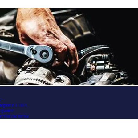
е
оворов с США
Украине
оссиянам визы