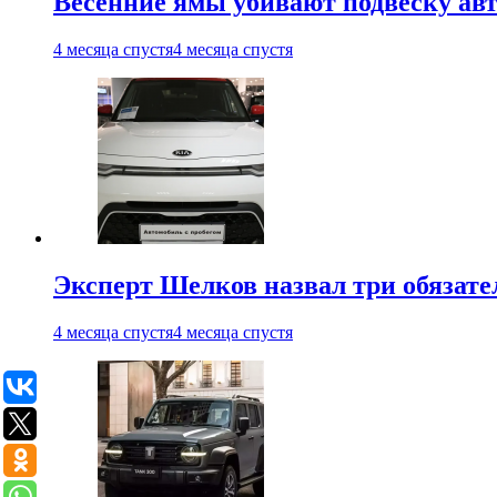
Весенние ямы убивают подвеску ав
4 месяца спустя
4 месяца спустя
Эксперт Шелков назвал три обязат
4 месяца спустя
4 месяца спустя