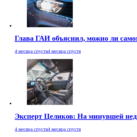
Глава ГАИ объяснил, можно ли само
4 месяца спустя
4 месяца спустя
Эксперт Целиков: На минувшей неде
4 месяца спустя
4 месяца спустя