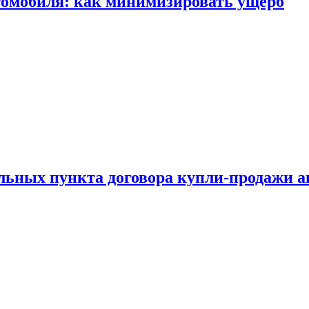
томобиля: как минимизировать ущерб
ельных пункта договора купли-продажи 