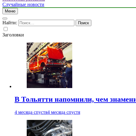
Случайные новости
Меню
Найти:
Заголовки
В Тольятти напомнили, чем знамен
4 месяца спустя
4 месяца спустя