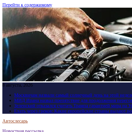
Перейти к содержимому
8 августа, 2026
Москвичам назвали самый солнечный день на этой недел
МИД Ирана назвал препятствие для продолжения перег
Зеленский отказался считать Трампа гарантией мира на 
Ехать через греков: Какие европейские страны выдают р
Автослесарь
Новостная рассылка