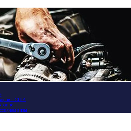
е
оворов с США
Украине
оссиянам визы