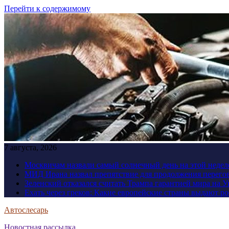
Перейти к содержимому
7 августа, 2026
Москвичам назвали самый солнечный день на этой недел
МИД Ирана назвал препятствие для продолжения перег
Зеленский отказался считать Трампа гарантией мира на 
Ехать через греков: Какие европейские страны выдают р
Автослесарь
Новостная рассылка