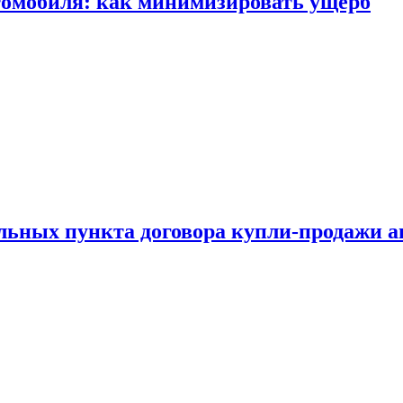
томобиля: как минимизировать ущерб
ельных пункта договора купли-продажи 