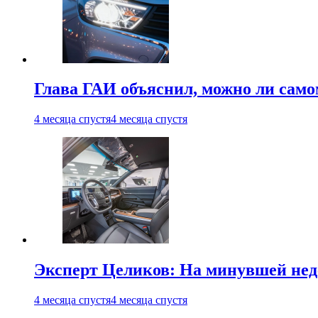
Глава ГАИ объяснил, можно ли само
4 месяца спустя
4 месяца спустя
Эксперт Целиков: На минувшей неде
4 месяца спустя
4 месяца спустя