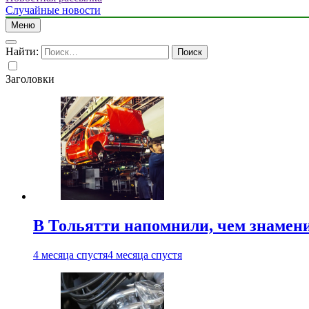
Случайные новости
Меню
Найти:
Заголовки
В Тольятти напомнили, чем знамен
4 месяца спустя
4 месяца спустя