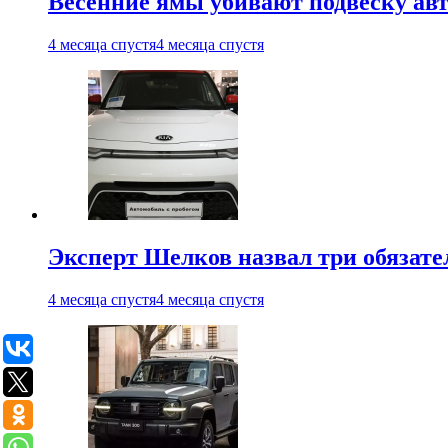
Весенние ямы убивают подвеску ав
4 месяца спустя
4 месяца спустя
Эксперт Шелков назвал три обязат
4 месяца спустя
4 месяца спустя