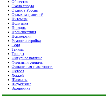
Общество
Около спорта
Отдых в России
Отдых за границей
Питомцы
Политика
Порядок
Происшествия
Психология
Ремонт и стройка
Софт
Теннис
Тренды
Фигурное катание
Фильмы и сериалы
Финансовая грамотность
Футбол
Хоккей
Шахматы
Шоу-бизнес
Экономика
Данный сайт не является коммерческим проектом. На этом
сайте ни чего не продают, ни чего не покупают, ни какие
услуги не оказываются. Сайт представляет собой ленту