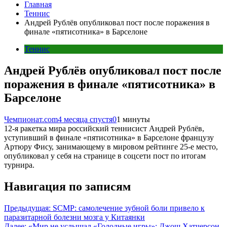
Главная
Теннис
Андрей Рублёв опубликовал пост после поражения в
финале «пятисотника» в Барселоне
Теннис
Андрей Рублёв опубликовал пост после
поражения в финале «пятисотника» в
Барселоне
Чемпионат.com
4 месяца спустя
0
1 минуты
12-я ракетка мира российский теннисист Андрей Рублёв,
уступивший в финале «пятисотника» в Барселоне французу
Артюру Фису, занимающему в мировом рейтинге 25-е место,
опубликовал у себя на странице в соцсети пост по итогам
турнира.
Навигация по записям
Предыдущая:
SCMP: самолечение зубной боли привело к
паразитарной болезни мозга у Китаянки
Далее:
«Мир не услышал «Голодные игры»: Джош Хатчерсон