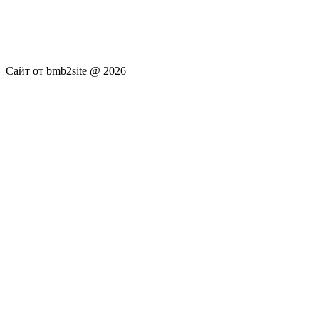
новостей RSS канала news.rambler.ru, newsru.com. Материалы
публикуются без искажения, ответственность за
достоверность публикуемых новостей Администрация сайта
не несёт.
Сайт от bmb2site @ 2026