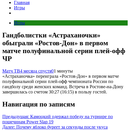
Главная
Игры
Игры
Гандболистки «Астраханочки»
обыграли «Ростов‑Дон» в первом
матче полуфинальной серии плей‑офф
ЧР
Матч ТВ
4 месяца спустя
0
1 минуты
«Астраханочка» переиграла «Ростов‑Дон» в первом матче
полуфинальной серии плей‑офф чемпионата России по
гандболу среди женских команд. Встреча в Ростове‑на‑Дону
завершилась со счетом 30:27 (16:15) в пользу гостей.
Навигация по записям
Предыдущая:
Камоцкий одержал победу на турнире по
пощечинам Power Slap 19
Далее:
Почему яблоко буреет за секунды после укуса