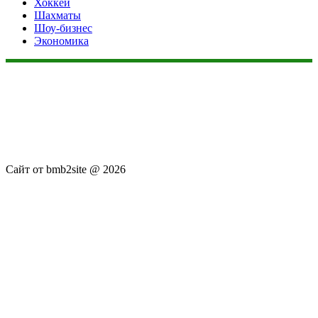
Хоккей
Шахматы
Шоу-бизнес
Экономика
Данный сайт не является коммерческим проектом. На этом
сайте ни чего не продают, ни чего не покупают, ни какие
услуги не оказываются. Сайт представляет собой ленту
новостей RSS канала news.rambler.ru, newsru.com. Материалы
публикуются без искажения, ответственность за
достоверность публикуемых новостей Администрация сайта
не несёт.
Сайт от bmb2site @ 2026